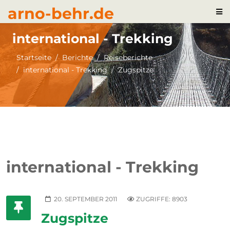
arno-behr.de
international - Trekking
Startseite
Berichte
Reiseberichte
international - Trekking
Zugspitze
international - Trekking
20. SEPTEMBER 2011
ZUGRIFFE: 8903
Zugspitze