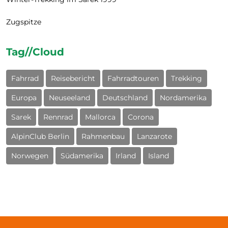
Zugspitze
Tag//Cloud
Fahrrad
Reisebericht
Fahrradtouren
Trekking
Europa
Neuseeland
Deutschland
Nordamerika
Sarek
Rennrad
Mallorca
Corona
AlpinClub Berlin
Rahmenbau
Lanzarote
Norwegen
Südamerika
Irland
Island