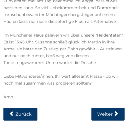
Zum ersten mal am Tag bekomme ich Angst, dass etwas
passieren kann. So viel Unbekümmertheit und Dummheit
turnschuhbewährter Möchtegernbergsteiger auf einem
Haufen lässt nur noch die sofortige Fluch als Alternative.
Im Münchener Haus palavern wir über unsere "Heldentaten".
Es ist 13:45 Uhr. Susanne schließ glücklich Martin in ihre
Arme, sie hatte den Zustieg per Bahn gewählt. - Austrinken
und nur noch runter, bloß weg von diesem
Touristengewimmel. Unten wartet die Dusche..!
Liebe Mitwanderer/innen, Ihr wart allesamt klasse - ob wir
noch mal zusammen was probieren sollten?
Arno
Vorheriger Beitrag: Campingurlaub In Maurach Am
Nächster Beit
Zurück
Weiter