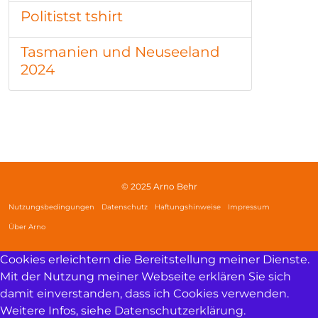
Politistst tshirt
Tasmanien und Neuseeland
2024
© 2025 Arno Behr
Nutzungsbedingungen
Datenschutz
Haftungshinweise
Impressum
Über Arno
Cookies erleichtern die Bereitstellung meiner Dienste.
Mit der Nutzung meiner Webseite erklären Sie sich
damit einverstanden, dass ich Cookies verwenden.
Weitere Infos, siehe
Datenschutzerklärung
.